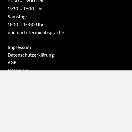
10:30 – 13:00 Uhr
13:30 – 17:00 Uhr
Samstag:
11:00 – 15:00 Uhr
und nach Terminabsprache
Impressum
Datenschutzerklärung
AGB
Instagram
Facebook
Home
Die Galerie
Gemälde
Moderne Kunst / Grafik
Skulpturen
Kontakt