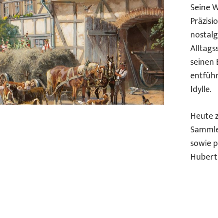
Seine W
Präzisi
nostalg
Alltags
seinen 
entführ
Idylle.
Heute 
Sammler
sowie p
Hubert