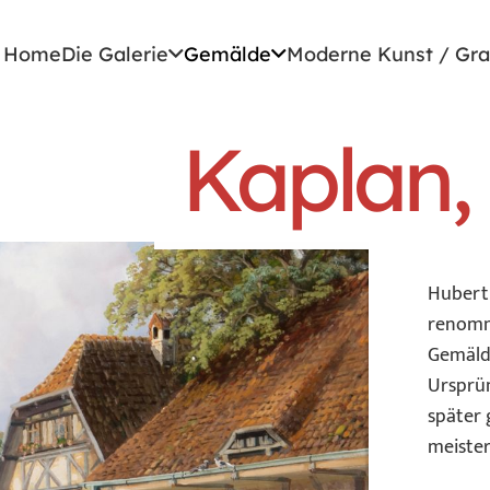
Home
Die Galerie
Gemälde
Moderne Kunst / Gra
Kaplan,
Hubert 
renommi
Gemälde
Ursprün
später 
meister