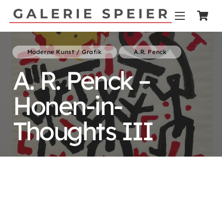
Moderne Kunst / Grafik
A.R. Penck
A. R. Penck –
Honen-in-
Thoughts III