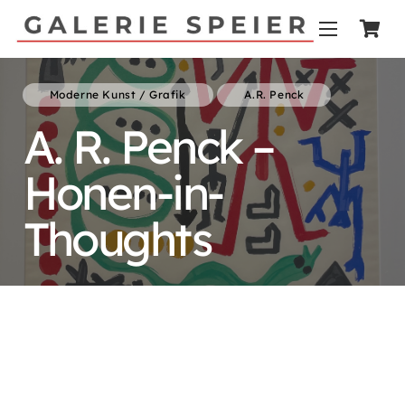
Moderne Kunst / Grafik
A.R. Penck
A. R. Penck –
Honen-in-
Thoughts