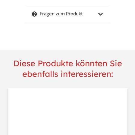
Micha
-
Fragen zum Produkt
Love
you
with
all
my
heart
Diese Produkte könnten Sie
Menge
ebenfalls interessieren: