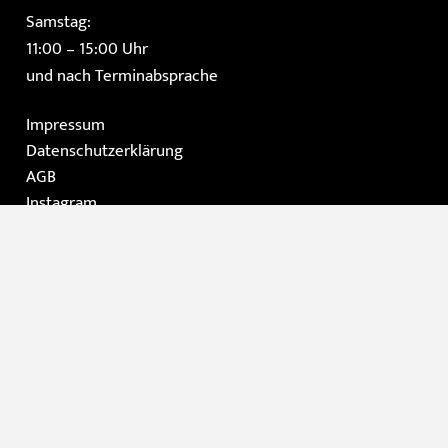
Samstag:
11:00 – 15:00 Uhr
und nach Terminabsprache
Impressum
Datenschutzerklärung
AGB
Instagram
Facebook
Home
Die Galerie
Gemälde
Moderne Kunst / Grafik
Skulpturen
Kontakt