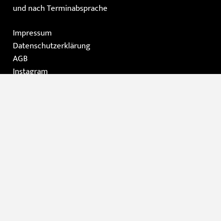
und nach Terminabsprache
Impressum
Datenschutzerklärung
AGB
Instagram
Facebook
Home
Die Galerie
Gemälde
Moderne Kunst / Grafik
Skulpturen
Kontakt