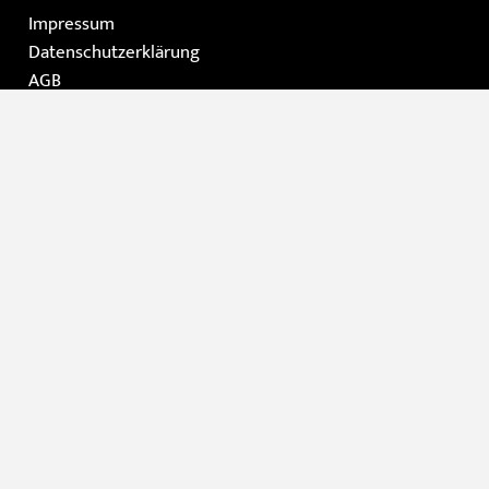
Impressum
Datenschutzerklärung
AGB
Instagram
Facebook
Home
Die Galerie
Gemälde
Moderne Kunst / Grafik
Skulpturen
Kontakt