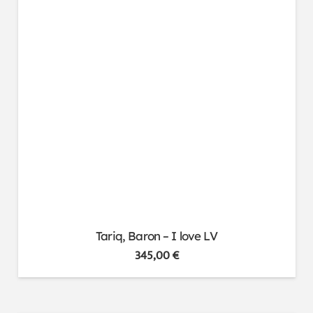
Tariq, Baron – I love LV
345,00
€