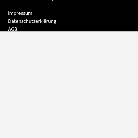
Impressum
Datenschutzerklärung
AGB
Instagram
Facebook
Home
Die Galerie
Gemälde
Moderne Kunst / Grafik
Skulpturen
Kontakt