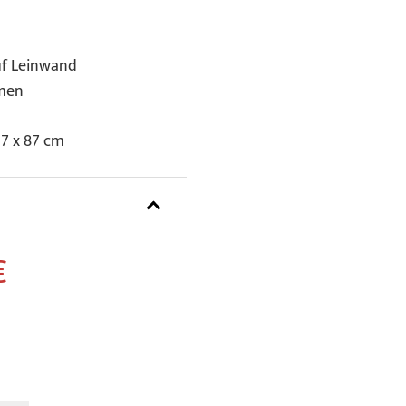
uf Leinwand
hmen
7 x 87 cm
€