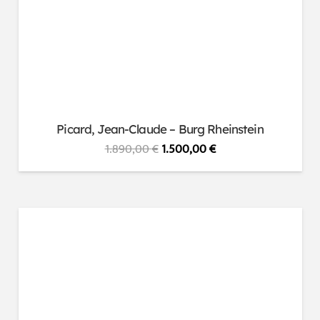
Picard, Jean-Claude – Burg Rheinstein
Ursprünglicher
Aktueller
1.890,00
€
1.500,00
€
Preis
Preis
war:
ist:
1.890,00 €
1.500,00 €.