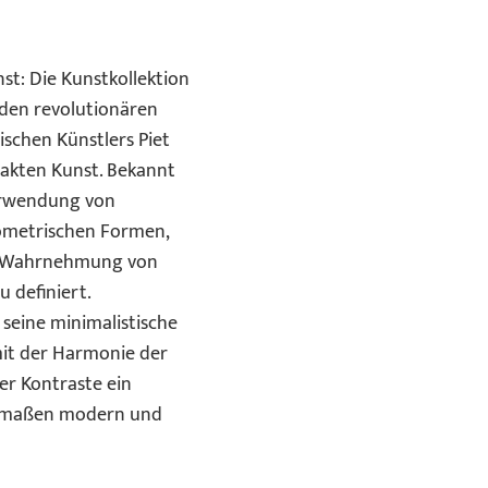
st: Die Kunstkollektion
den revolutionären
ischen Künstlers Piet
rakten Kunst. Bekannt
Verwendung von
ometrischen Formen,
e Wahrnehmung von
 definiert.
 seine minimalistische
 mit der Harmonie der
er Kontraste ein
ermaßen modern und