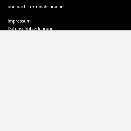
und nach Terminabsprache
Impressum
Datenschutzerklärung
AGB
Instagram
Facebook
Home
Die Galerie
Gemälde
Moderne Kunst / Grafik
Skulpturen
Kontakt