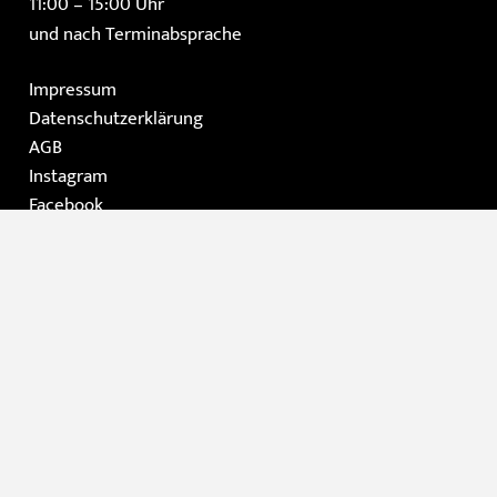
11:00 – 15:00 Uhr
und nach Terminabsprache
Impressum
Datenschutzerklärung
AGB
Instagram
Facebook
Home
Die Galerie
Gemälde
Moderne Kunst / Grafik
Skulpturen
Kontakt