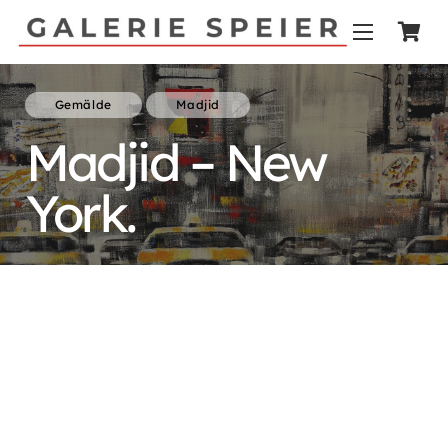
Gemälde
Madjid
Madjid – New
York.