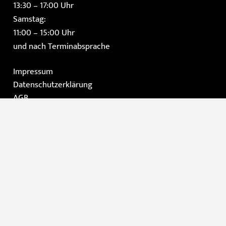
13:30 – 17:00 Uhr
Samstag:
11:00 – 15:00 Uhr
und nach Terminabsprache
Impressum
Datenschutzerklärung
AGB
Instagram
Facebook
Home
Die Galerie
Gemälde
Moderne Kunst / Grafik
Skulpturen
Kontakt