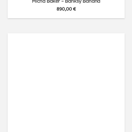
Micha Baker – Banksy Banana
890,00
€