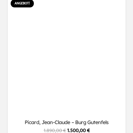
ANGEBOT!
Picard, Jean-Claude – Burg Gutenfels
Ursprünglicher
Aktueller
1.890,00
€
1.500,00
€