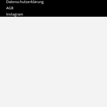
Datenschutzerklärung
AGB
Instagram
Facebook
Home
Die Galerie
Gemälde
Moderne Kunst / Grafik
Skulpturen
Kontakt