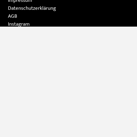
Impressum
Datenschutzerklärung
AGB
Instagram
Facebook
Home
Die Galerie
Gemälde
Moderne Kunst / Grafik
Skulpturen
Kontakt