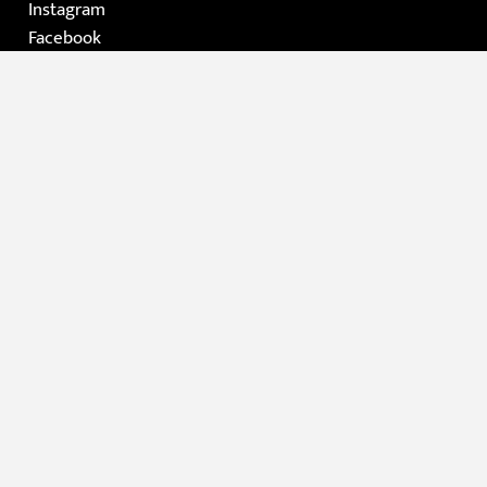
Instagram
Facebook
Home
Die Galerie
Gemälde
Moderne Kunst / Grafik
Skulpturen
Kontakt