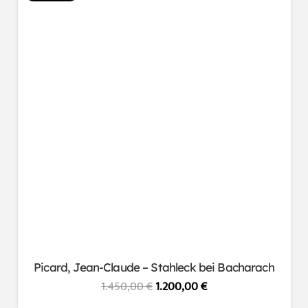
Picard, Jean-Claude – Stahleck bei Bacharach
Ursprünglicher
Aktueller
1.450,00
€
1.200,00
€
Preis
Preis